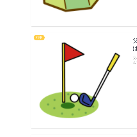
行事
父
ん