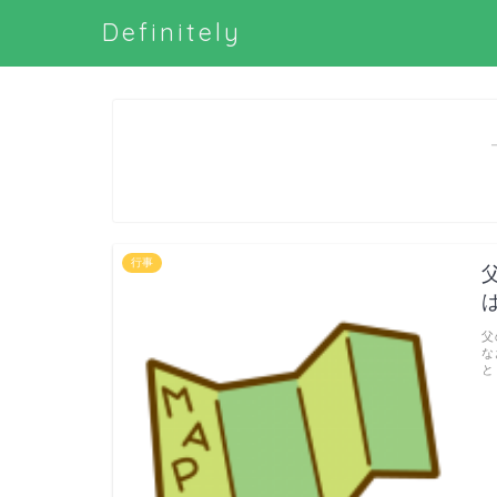
Definitely
行事
父
な
と