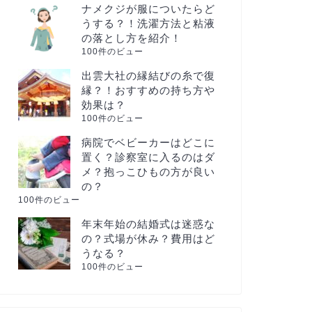
ナメクジが服についたらど
うする？！洗濯方法と粘液
の落とし方を紹介！
100件のビュー
出雲大社の縁結びの糸で復
縁？！おすすめの持ち方や
効果は？
100件のビュー
病院でベビーカーはどこに
置く？診察室に入るのはダ
メ？抱っこひもの方が良い
の？
100件のビュー
年末年始の結婚式は迷惑な
の？式場が休み？費用はど
うなる？
100件のビュー