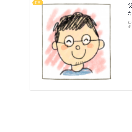
行事
社
多