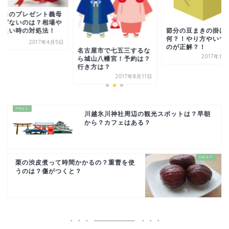
の日のプレゼント義母
あげないのは？相場や
節分の豆まきの掛け
めたい時の対処法！
何？！やり方やいつ
2017年4月5日
のが正解？！
名古屋市で七五三するな
2017年11
ら城山八幡宮！予約は？
行き方は？
2017年8月11日
川越氷川神社周辺の観光スポットは？早朝
から？カフェはある？
栗の渋皮煮って時間かかるの？重曹を使
うのは？傷がつくと？