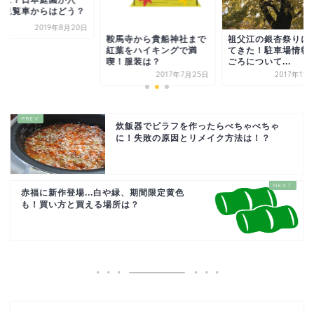
期は？日本庭園が穴
？観覧車からはどう？
2019年8月20日
鞍馬寺から貴船神社まで
祖父江の銀杏祭りに
紅葉をハイキングで満
てきた！駐車場情報
喫！服装は？
ごろについて...
2017年7月25日
2017年11
炊飯器でピラフを作ったらべちゃべちゃ
に！失敗の原因とリメイク方法は！？
赤福に新作登場...白や緑、期間限定黄色
も！買い方と買える場所は？