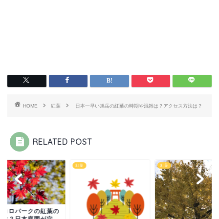
HOME
紅葉
日本一早い旭岳の紅葉の時期や混雑は？アクセス方法は？
RELATED POST
紅葉
紅葉
リコロパークの紅葉の