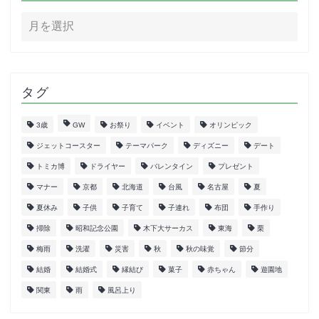
タグ
3歳
GW
お祭り
イベント
オリンピック
ジェットコースター
テーマパーク
ディズニー
デート
トミカ博
ドライヤー
バレンタイン
プレゼント
マナー
京都
北海道
台風
名古屋
夏
夏休み
子供
子育て
子連れ
布団
手作り
掃除
昭和記念公園
木下大サーカス
東海
栗
梅雨
洗濯
災害
秋
秋の味覚
節分
結婚
結婚式
縁結び
菓子
赤ちゃん
遊園地
関東
雨
風呂上り