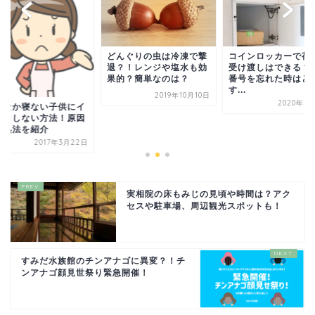
どんぐりの虫は冷凍で撃
コインロッカーで荷
退？！レンジや塩水も効
受け渡しはできる？
果的？簡単なのは？
番号を忘れた時はど
す...
2019年10月10日
2020年1
かなか寝ない子供にイ
イラしない方法！原因
対処法を紹介
2017年3月22日
実相院の床もみじの見頃や時間は？アク
セスや駐車場、周辺観光スポットも！
すみだ水族館のチンアナゴに異変？！チ
ンアナゴ顔見世祭り緊急開催！