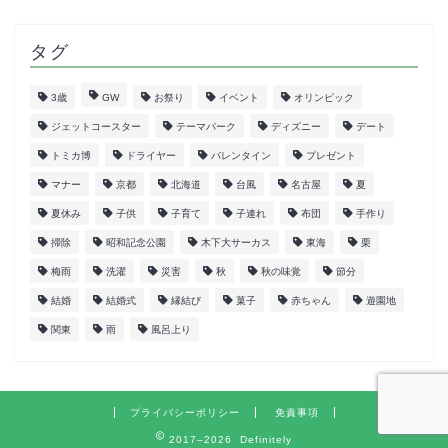
タグ
3歳
GW
お祭り
イベント
オリンピック
ジェットコースター
テーマパーク
ディズニー
デート
トミカ博
ドライヤー
バレンタイン
プレゼント
マナー
京都
北海道
台風
名古屋
夏
夏休み
子供
子育て
子連れ
布団
手作り
掃除
昭和記念公園
木下大サーカス
東海
栗
梅雨
洗濯
災害
秋
秋の味覚
節分
結婚
結婚式
縁結び
菓子
赤ちゃん
遊園地
関東
雨
風呂上り
プライバシーポリシー
免責事項
2017–2026 Definitely