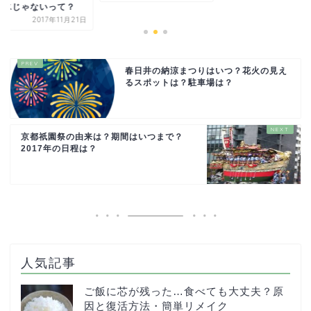
？氷じゃないって？
2017年11月21日
春日井の納涼まつりはいつ？花火の見え
るスポットは？駐車場は？
京都祇園祭の由来は？期間はいつまで？
2017年の日程は？
人気記事
ご飯に芯が残った…食べても大丈夫？原
因と復活方法・簡単リメイク