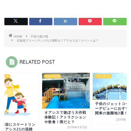
HOME
子供の遊び場
北海道グリーンランドの入場料は？アクセスは？イベントは？
RELATED POST
の遊び場
子供の遊び場
子供の遊び場
子供のジェットコー
ーデビューにおすす
オアシスで遊ぼう大作戦
関東の遊園地3選！
体験記！アトラクション
2019年7
や飲食！雨だと？
古屋栄にスケートリン
2018年9月3日
がオアシス21の混雑