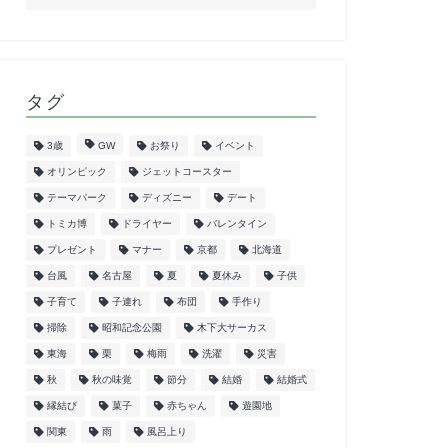
タグ
3歳
GW
お祭り
イベント
オリンピック
ジェットコースター
テーマパーク
ディズニー
デート
トミカ博
ドライヤー
バレンタイン
プレゼント
マナー
京都
北海道
台風
名古屋
夏
夏休み
子供
子育て
子連れ
布団
手作り
掃除
昭和記念公園
木下大サーカス
東海
栗
梅雨
洗濯
災害
秋
秋の味覚
節分
結婚
結婚式
縁結び
菓子
赤ちゃん
遊園地
関東
雨
風呂上り