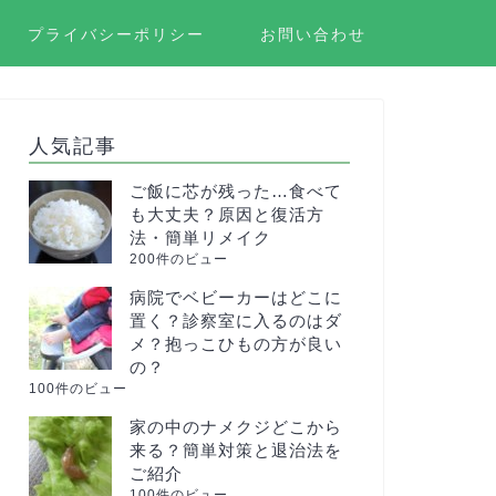
プライバシーポリシー
お問い合わせ
人気記事
ご飯に芯が残った…食べて
も大丈夫？原因と復活方
法・簡単リメイク
200件のビュー
病院でベビーカーはどこに
置く？診察室に入るのはダ
メ？抱っこひもの方が良い
の？
100件のビュー
家の中のナメクジどこから
来る？簡単対策と退治法を
ご紹介
100件のビュー