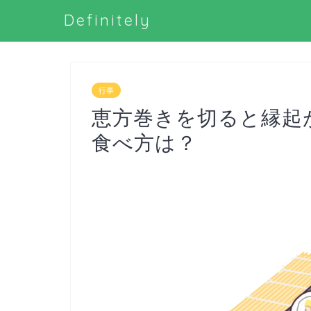
Definitely
行事
恵方巻きを切ると縁起
食べ方は？