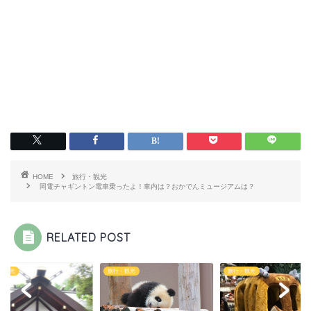
HOME
旅行・観光
岡電チャギントン電車乗ったよ！車内は？おかでんミュージアムは？
RELATED POST
・観光
旅行・観光
旅行・観光