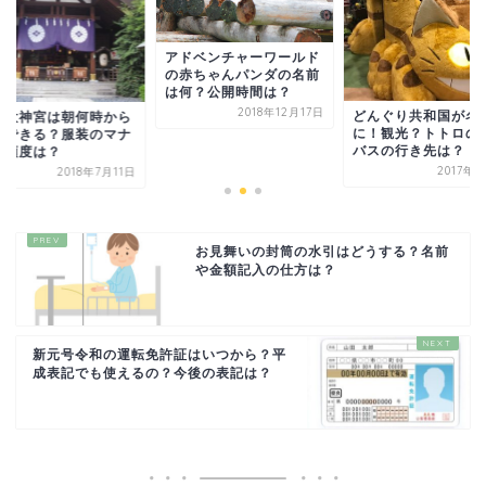
ドベンチャーワールド
赤ちゃんパンダの名前
何？公開時間は？
2018年12月17日
どんぐり共和国が名古屋
東京大神宮は朝何時
に！観光？トトロのネコ
参拝できる？服装の
バスの行き先は？
ーや頻度は？
2017年8月7日
2018年7
お見舞いの封筒の水引はどうする？名前
や金額記入の仕方は？
新元号令和の運転免許証はいつから？平
成表記でも使えるの？今後の表記は？