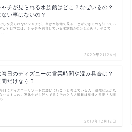
シャチが見られる水族館はどこ？なぜいるの？
危ない事はないの？
でしか見られないシャチが、実は水族館で見ることができるのを知ってい
すか? 日本には、シャチを飼育している水族館が2つほどあり、そこで
 …
2020年2月26日
大晦日のディズニーの営業時間や混み具合は？
昼間だけなら？
晦日にディズニーリゾートに遊びに行こうと考えている人、混雑状況が気
なりますよね。連休中だし混んでる？それとも大晦日は意外と穴場？大晦
の …
2019年12月12日