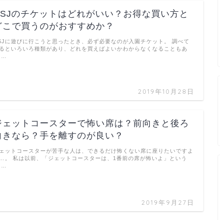
USJのチケットはどれがいい？お得な買い方と
どこで買うのがおすすめか？
SJに遊びに行こうと思ったとき、必ず必要なのが入園チケット。 調べて
るといろいろ種類があり、どれを買えばよいかわからなくなることもあ
 …
2019年10月28日
ジェットコースターで怖い席は？前向きと後ろ
向きなら？手を離すのが良い？
ェットコースターが苦手な人は、できるだけ怖くない席に座りたいですよ
…。 私は以前、「ジェットコースターは、1番前の席が怖いよ」という
 …
2019年9月27日