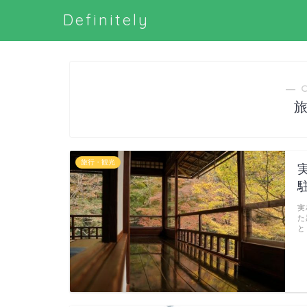
Definitely
― 
旅行・観光
実
た
と