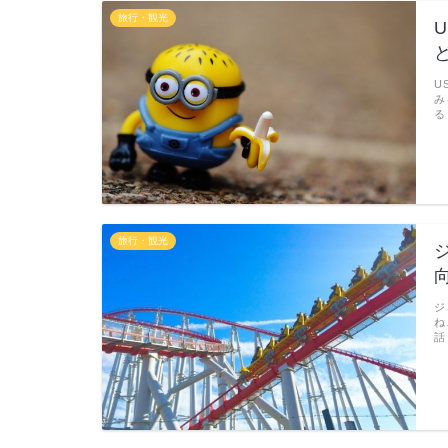
旅行・観光
U
み
る
旅行・観光
ジ
ね
話