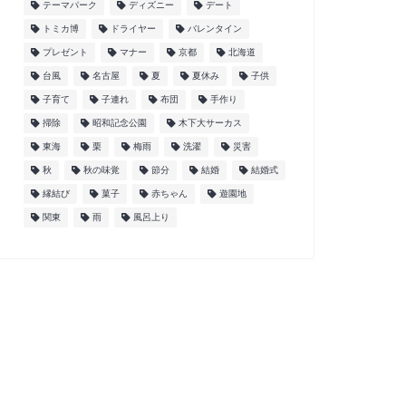
テーマパーク
ディズニー
デート
トミカ博
ドライヤー
バレンタイン
プレゼント
マナー
京都
北海道
台風
名古屋
夏
夏休み
子供
子育て
子連れ
布団
手作り
掃除
昭和記念公園
木下大サーカス
東海
栗
梅雨
洗濯
災害
秋
秋の味覚
節分
結婚
結婚式
縁結び
菓子
赤ちゃん
遊園地
関東
雨
風呂上り