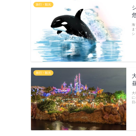
旅行・観光
海
ま
シ
旅行・観光
大
に
日