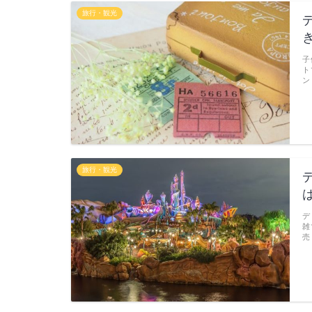
旅行・観光
子
ト
ン
旅行・観光
デ
雑
売