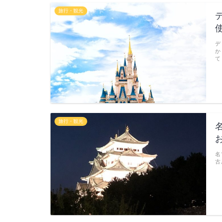
旅行・観光
デ
か
て
旅行・観光
名
古