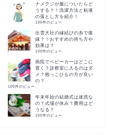
ナメクジが服についたらど
うする？！洗濯方法と粘液
の落とし方を紹介！
100件のビュー
出雲大社の縁結びの糸で復
縁？！おすすめの持ち方や
効果は？
100件のビュー
病院でベビーカーはどこに
置く？診察室に入るのはダ
メ？抱っこひもの方が良い
の？
100件のビュー
年末年始の結婚式は迷惑な
の？式場が休み？費用はど
うなる？
100件のビュー