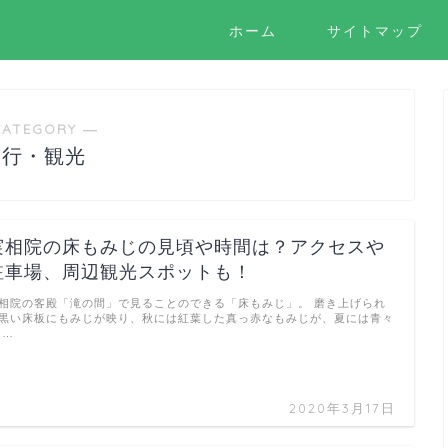
ホーム
サイトマップ
CATEGORY ―
旅行・観光
実相院の床もみじの見頃や時間は？アクセスや
駐車場、周辺観光スポットも！
相院の客殿「滝の間」で見ることのできる「床もみじ」。 磨き上げられ
黒い床板にもみじが映り、秋には紅葉した真っ赤なもみじが、夏には青々
 …
2020年3月17日