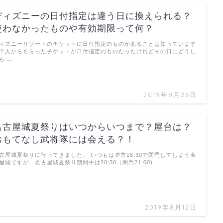
ディズニーの日付指定は違う日に換えられる？
使わなかったものや有効期限って何？
ィズニーリゾートのチケットに日付指定のものがあることは知っています
？人からもらったチケットが日付指定のものだったけれどその日にどうし
も …
2019年8月26日
名古屋城夏祭りはいつからいつまで？屋台は？
おもてなし武将隊には会える？！
古屋城夏祭りに行ってきました。 いつもは夕方16:30で閉門してしまう名
屋城ですが、名古屋城夏祭り期間中は20:30（閉門21:00) …
2019年8月12日