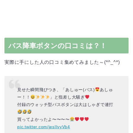
バス降車ボタンの口コミは？！
実際に手にした人の口コミ集めてみました～(*^_^*)
見せた瞬間飛びつき、「あしゅー(バス)
あしゅ
ー！！
」と指差し大騒ぎ
付録のウォッチ型バスボタンは大はしゃぎで連打
買ってよかったよ〜〜〜〜
pic.twitter.com/jesIIvyVb4