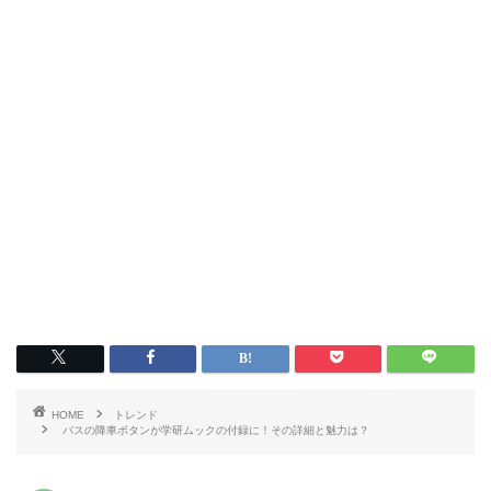
HOME
トレンド
バスの降車ボタンが学研ムックの付録に！その詳細と魅力は？