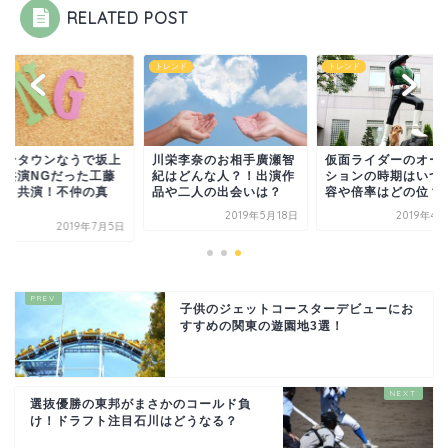
RELATED POST
ンド
トレンド
トレンド
ウンタウンなうで坂上
川栄李奈のお相手廣瀬智
仮面ライダーのオー
が共演NGだった工藤
紀はどんな人？！出演作
ションの時期はいつ
貴と共演！不仲の真
品や二人の出会いは？
容や倍率はどの位？
.
2019年5月18日
2019年4
2019年7月5日
子供のジェットコースターデビューにお
すすめの関東の遊園地3選！
選抜優勝の東邦がまさかのコールド負
け！ドラフト注目石川はどうなる？