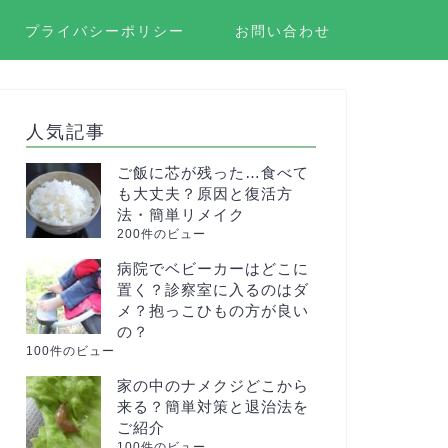
プライバシーポリシー
お問い合わせ
人気記事
ご飯に芯が残った…食べて
も大丈夫？原因と復活方
法・簡単リメイク
200件のビュー
病院でベビーカーはどこに
置く？診察室に入るのはダ
メ？抱っこひもの方が良い
の？
100件のビュー
家の中のナメクジどこから
来る？簡単対策と退治法を
ご紹介
100件のビュー