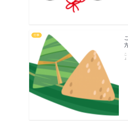
行事
こ
ょ