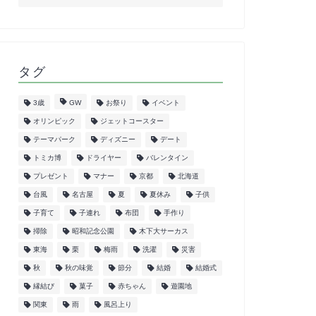
タグ
3歳
GW
お祭り
イベント
オリンピック
ジェットコースター
テーマパーク
ディズニー
デート
トミカ博
ドライヤー
バレンタイン
プレゼント
マナー
京都
北海道
台風
名古屋
夏
夏休み
子供
子育て
子連れ
布団
手作り
掃除
昭和記念公園
木下大サーカス
東海
栗
梅雨
洗濯
災害
秋
秋の味覚
節分
結婚
結婚式
縁結び
菓子
赤ちゃん
遊園地
関東
雨
風呂上り