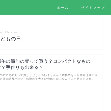
ホーム
サイトマップ
― TAG ―
こどもの日
端午の節句の兜って買う？コンパクトなもの
は？手作りも出来る？
午の節句の兜って買うかどうか迷いませんか？本格的な五月飾りは飾る場
や保管場所がない、転勤族で大きな兜飾りは...なんて人も居ますよね。
…