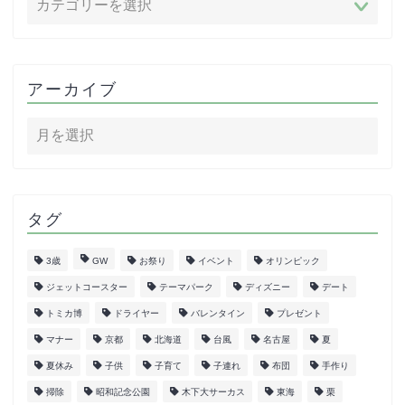
アーカイブ
タグ
3歳
GW
お祭り
イベント
オリンピック
ジェットコースター
テーマパーク
ディズニー
デート
トミカ博
ドライヤー
バレンタイン
プレゼント
マナー
京都
北海道
台風
名古屋
夏
夏休み
子供
子育て
子連れ
布団
手作り
掃除
昭和記念公園
木下大サーカス
東海
栗