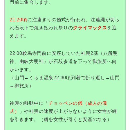
門前に集合します。
21:20頃
に注連ぎりの儀式が行われ、注連縄が切ら
れ石段下で焼き払われ祭りの
クライマックス
を迎
えます。
22:00鞍馬寺門前に安座していた神輿2基（八所明
神、由岐大明神）が石段参道を下って御旅所へ向
かいます。
（山門→くらま温泉22:30頃到着で折り返し→山門
→御旅所）
神輿の移動中に「
チョッペンの儀（成人の儀
式）
」や神輿の速度が上がらないように女性が綱
を引きます。（綱を女性が引くと安産のなる）