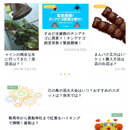
イベント
イベント
イベント
すみだ水族館のチンアナ
ゴに異変？！チンアナゴ
顔見世祭り緊急開催！
2020年4月28日
まんパク立川はいつ？チ
生
サンシャイ
ケット購入方法は？人気
混
き物展に行
店の出店は？
雑や限定品
2017年4月25日
7日
江の島の花火大会はいつ？おすすめのスポ
ットは？浴衣では？
鞍馬寺から貴船神社まで紅葉をハイキング
で満喫！服装は？