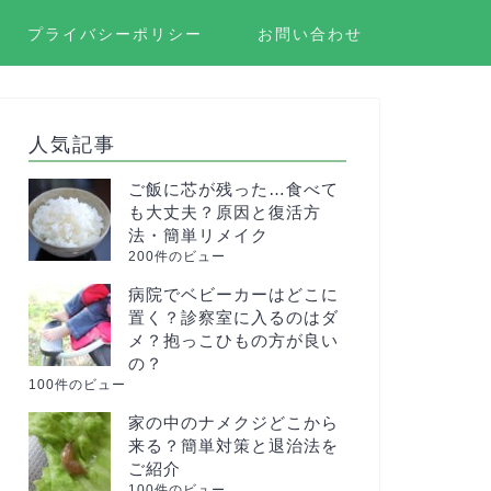
プライバシーポリシー
お問い合わせ
人気記事
ご飯に芯が残った…食べて
も大丈夫？原因と復活方
法・簡単リメイク
200件のビュー
病院でベビーカーはどこに
置く？診察室に入るのはダ
メ？抱っこひもの方が良い
の？
100件のビュー
家の中のナメクジどこから
来る？簡単対策と退治法を
ご紹介
100件のビュー