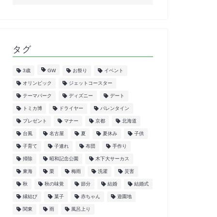
タグ
3歳
GW
お祭り
イベント
オリンピック
ジェットコースター
テーマパーク
ディズニー
デート
トミカ博
ドライヤー
バレンタイン
プレゼント
マナー
京都
北海道
台風
名古屋
夏
夏休み
子供
子育て
子連れ
布団
手作り
掃除
昭和記念公園
木下大サーカス
東海
栗
梅雨
洗濯
災害
秋
秋の味覚
節分
結婚
結婚式
縁結び
菓子
赤ちゃん
遊園地
関東
雨
風呂上り