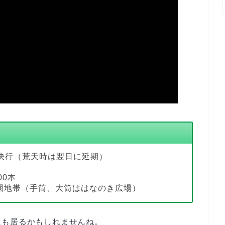
天決行（荒天時は翌日に延期）
00本
園地帯（手筒、大筒ははなのき広場）
人も居るかもしれませんね。