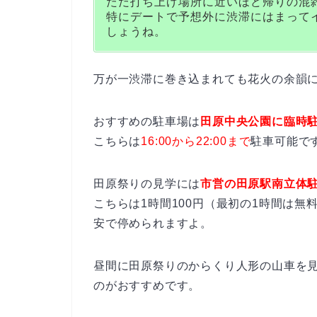
ただ打ち上げ場所に近いほど帰りの混
特にデートで予想外に渋滞にはまって
しょうね。
万が一渋滞に巻き込まれても花火の余韻
おすすめの駐車場は
田原中央公園に臨時駐
こちらは
16:00から22:00まで
駐車可能で
田原祭りの見学には
市営の田原駅南立体
こちらは1時間100円（最初の1時間は無
安で停められますよ。
昼間に田原祭りのからくり人形の山車を
のがおすすめです。