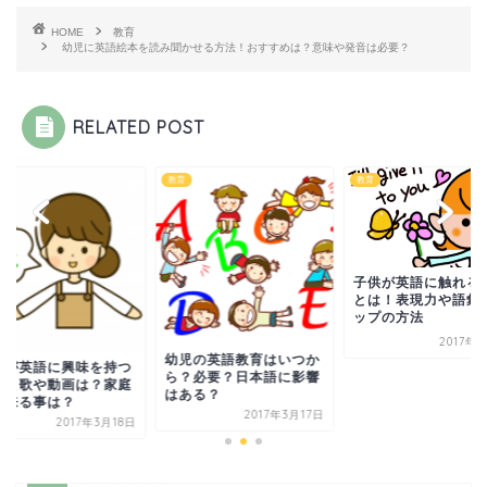
HOME
教育
幼児に英語絵本を読み聞かせる方法！おすすめは？意味や発音は必要？
RELATED POST
教育
教育
子供が英語に触れる
とは！表現力や語彙
ップの方法
2017年
幼児の英語教育はいつか
児が英語に興味を持つ
ら？必要？日本語に影響
は？歌や動画は？家庭
はある？
出来る事は？
2017年3月17日
2017年3月18日