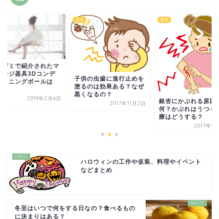
健康
健康
吉ゼミで紹介されたマ
サージ器具3Dコンデ
子供の虫歯に進行止めを
ショニングボールは
塗るのは効果ある？なぜ
.
黒くなるの？
2019年2月4日
銀杏にかぶれる原因
2017年11月2日
何？かぶれはうつる
療はどうする？
2017年9
ハロウィンの工作や仮装、料理やイベント
などまとめ
冬至はいつで何をする日なの？食べるもの
に決まりはある？