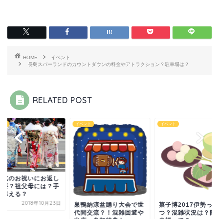
HOME
イベント
長島スパーランドのカウントダウンの料金やアトラクション？駐車場は？
RELATED POST
ント
イベント
イベント
人式のお祝いにお返し
必要？祖父母には？手
も添える？
2018年10月23日
菓子博2017伊勢っ
巣鴨納涼盆踊り大会で世
つ？混雑状況は？限
代間交流？！混雑回避や