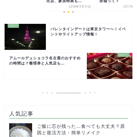
赤福って？
出店、参加特典も...
2017年
2018年3月31日
バレンタインデートは東京タワーへ！イベ
ントやライトアップ情報！
アムールデュショコラ名古屋のおすすめ
の時間は？整理券と人気店も...
人気記事
ご飯に芯が残った…食べても大丈夫？原
因と復活方法・簡単リメイク