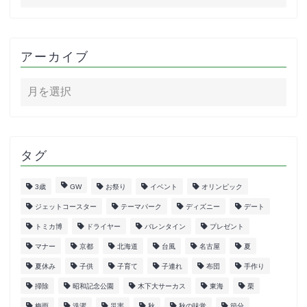
アーカイブ
タグ
3歳
GW
お祭り
イベント
オリンピック
ジェットコースター
テーマパーク
ディズニー
デート
トミカ博
ドライヤー
バレンタイン
プレゼント
マナー
京都
北海道
台風
名古屋
夏
夏休み
子供
子育て
子連れ
布団
手作り
掃除
昭和記念公園
木下大サーカス
東海
栗
梅雨
洗濯
災害
秋
秋の味覚
節分