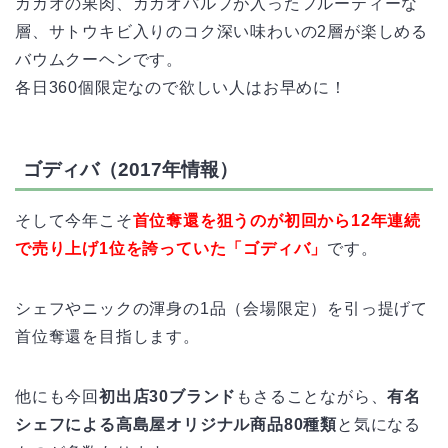
カカオの果肉、カカオパルプが入ったフルーティーな
層、サトウキビ入りのコク深い味わいの2層が楽しめる
バウムクーヘンです。
各日360個限定なので欲しい人はお早めに！
ゴディバ（2017年情報）
そして今年こそ
首位奪還を狙うのが初回から12年連続
で売り上げ1位を誇っていた「ゴディバ」
です。
シェフやニックの渾身の1品（会場限定）を引っ提げて
首位奪還を目指します。
他にも今回
初出店30ブランド
もさることながら、
有名
シェフによる高島屋オリジナル商品80種類
と気になる