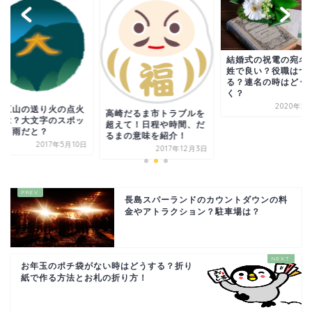
結婚式の祝電の宛名
姓で良い？役職はつ
る？連名の時はどう
く？
2020年2
都五山の送り火の点火
高崎だるま市トラブルを
間は？大文字のスポッ
超えて！日程や時間、だ
は？雨だと？
るまの意味を紹介！
2017年5月10日
2017年12月3日
長島スパーランドのカウントダウンの料
金やアトラクション？駐車場は？
お年玉のポチ袋がない時はどうする？折り
紙で作る方法とお札の折り方！