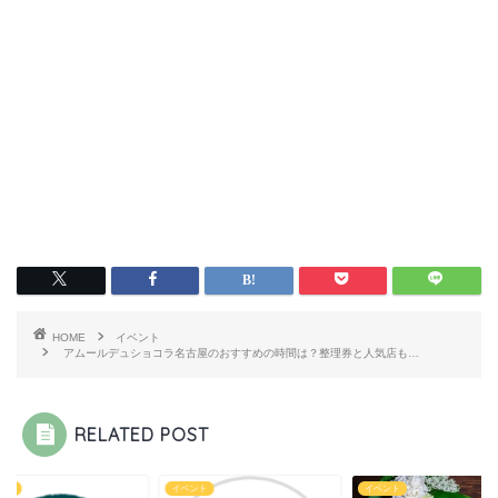
HOME
イベント
アムールデュショコラ名古屋のおすすめの時間は？整理券と人気店も…
RELATED POST
ント
イベント
イベント