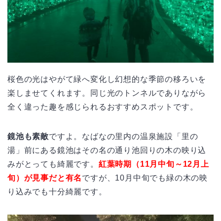
桜色の光はやがて緑へ変化し幻想的な季節の移ろいを
楽しませてくれます。同じ光のトンネルでありながら
全く違った趣を感じられるおすすめスポットです。
鏡池も素敵
ですよ。なばなの里内の温泉施設「里の
湯」前にある鏡池はその名の通り池回りの木の映り込
みがとっても綺麗です。
紅葉時期（11月中旬～12月上
旬）が見事だと有名
ですが、10月中旬でも緑の木の映
り込みでも十分綺麗です。