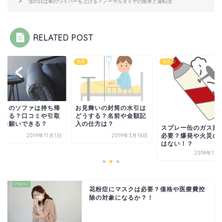
雪の日は車のワイパーを上げる？ノーマルタイヤの限界と運転法
RELATED POST
生活
生活
トリのソファは持ち帰
お見舞いの封筒の水引は
できる？口コミや引取
どうする？名前や金額記
もお願いできる？
入の仕方は？
スプレー缶のガス抜
2019年11月1日
2019年3月16日
必要？爆発や火災の
はない！？
2018年12
花粉症にマスクは必要？価格や医療費控
除の対象になるか？！