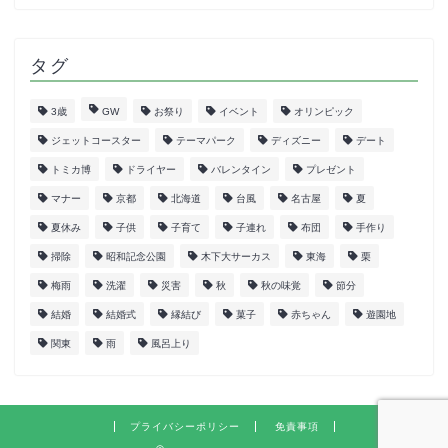
タグ
3歳
GW
お祭り
イベント
オリンピック
ジェットコースター
テーマパーク
ディズニー
デート
トミカ博
ドライヤー
バレンタイン
プレゼント
マナー
京都
北海道
台風
名古屋
夏
夏休み
子供
子育て
子連れ
布団
手作り
掃除
昭和記念公園
木下大サーカス
東海
栗
梅雨
洗濯
災害
秋
秋の味覚
節分
結婚
結婚式
縁結び
菓子
赤ちゃん
遊園地
関東
雨
風呂上り
プライバシーポリシー
免責事項