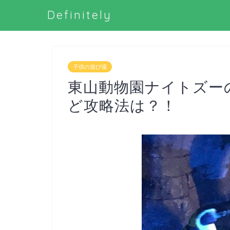
Definitely
子供の遊び場
東山動物園ナイトズー
ど攻略法は？！