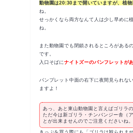
動物園は20:30まで開いていますが、植物園
ね。
せっかくなら両方なんて人は少し早めに
ね。
また動物園でも閉鎖されるところがある
です。
入口そばに
ナイトズーのパンフレットが
パンプレット中面の右下に夜間見られな
ますよ！
あっ、あと東山動物園と言えばゴリラ
ただ今は新ゴリラ・チンバンジー舎（
とが出来ませんのでご注意くださいね
きっぷを買う際にも「ゴリラは観られま