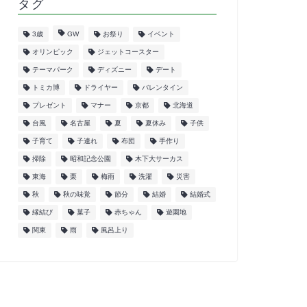
タグ
3歳
GW
お祭り
イベント
オリンピック
ジェットコースター
テーマパーク
ディズニー
デート
トミカ博
ドライヤー
バレンタイン
プレゼント
マナー
京都
北海道
台風
名古屋
夏
夏休み
子供
子育て
子連れ
布団
手作り
掃除
昭和記念公園
木下大サーカス
東海
栗
梅雨
洗濯
災害
秋
秋の味覚
節分
結婚
結婚式
縁結び
菓子
赤ちゃん
遊園地
関東
雨
風呂上り