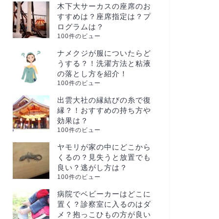
木下大サーカスの座席のお
すすめは？座席指定は？プ
ログラムは？
100件のビュー
ナメクジが服についたらど
うする？！洗濯方法と粘液
の落とし方を紹介！
100件のビュー
出雲大社の縁結びの糸で復
縁？！おすすめの持ち方や
効果は？
100件のビュー
ヤモリが家の中にどこから
くるの？見失うと放置でも
良い？逃がし方は？
100件のビュー
病院でベビーカーはどこに
置く？診察室に入るのはダ
メ？抱っこひもの方が良い