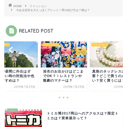
HOME
ファッション
今ある浴衣を大人っぽくアレンジ！帯の結び方は？柄は？
RELATED POST
ッション
ファッション
ファッション
衣で昼間に外出はダ
浴衣のお出かけはどこま
真珠のネックレスは
？暑い時の対処法や色
でOK？！レストランや
要？どこで買うのが
おすすめは？
観劇のマナーは？
い？安く買うには？
2019年7月29日
2019年7月29日
2019年2
トミカ博2017岡山へのアクセスは？限定ト
ミカは？実車展示って？