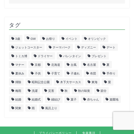
タグ
3歳
GW
お祭り
イベント
オリンピック
ジェットコースター
テーマパーク
ディズニー
デート
トミカ博
ドライヤー
バレンタイン
プレゼント
マナー
京都
北海道
台風
名古屋
夏
夏休み
子供
子育て
子連れ
布団
手作り
掃除
昭和記念公園
木下大サーカス
東海
栗
梅雨
洗濯
災害
秋
秋の味覚
節分
結婚
結婚式
縁結び
菓子
赤ちゃん
遊園地
関東
雨
風呂上り
プライバシーポリシー
免責事項