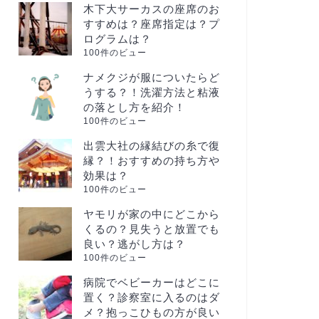
木下大サーカスの座席のお
すすめは？座席指定は？プ
ログラムは？
100件のビュー
ナメクジが服についたらど
うする？！洗濯方法と粘液
の落とし方を紹介！
100件のビュー
出雲大社の縁結びの糸で復
縁？！おすすめの持ち方や
効果は？
100件のビュー
ヤモリが家の中にどこから
くるの？見失うと放置でも
良い？逃がし方は？
100件のビュー
病院でベビーカーはどこに
置く？診察室に入るのはダ
メ？抱っこひもの方が良い