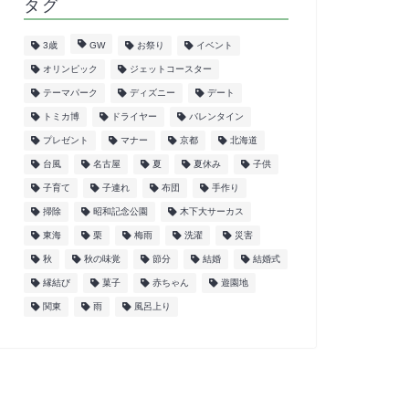
タグ
3歳
GW
お祭り
イベント
オリンピック
ジェットコースター
テーマパーク
ディズニー
デート
トミカ博
ドライヤー
バレンタイン
プレゼント
マナー
京都
北海道
台風
名古屋
夏
夏休み
子供
子育て
子連れ
布団
手作り
掃除
昭和記念公園
木下大サーカス
東海
栗
梅雨
洗濯
災害
秋
秋の味覚
節分
結婚
結婚式
縁結び
菓子
赤ちゃん
遊園地
関東
雨
風呂上り