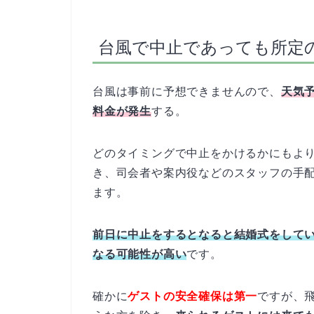
台風で中止であっても所定
台風は事前に予想できませんので、
天気
料金が発生
する。
どのタイミングで中止をかけるかにもよ
き、司会者や案内役などのスタッフの手
ます。
前日に中止をするとなると結婚式をして
なる可能性が高い
です。
確かに
ゲストの安全確保は第一
ですが、