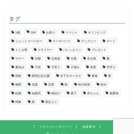
タグ
3歳
GW
お祭り
イベント
オリンピック
ジェットコースター
テーマパーク
ディズニー
デート
トミカ博
ドライヤー
バレンタイン
プレゼント
マナー
京都
北海道
台風
名古屋
夏
夏休み
子供
子育て
子連れ
布団
手作り
掃除
昭和記念公園
木下大サーカス
東海
栗
梅雨
洗濯
災害
秋
秋の味覚
節分
結婚
結婚式
縁結び
菓子
赤ちゃん
遊園地
関東
雨
風呂上り
プライバシーポリシー
免責事項