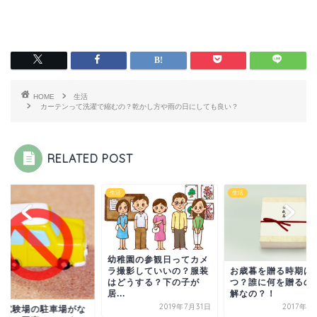
HOME
生活
カーテンって洗濯で縮むの？乾かし方や雨の日にしても良い？
RELATED POST
生活
生活
幼稚園の参観日ってカメ
ラ撮影していいの？服装
お歳暮を贈る時期は
はどうする？下の子が
つ？誰に何を贈るの
居...
解なの？！
2019年7月31日
2017年1
針試験場の駐車場がな