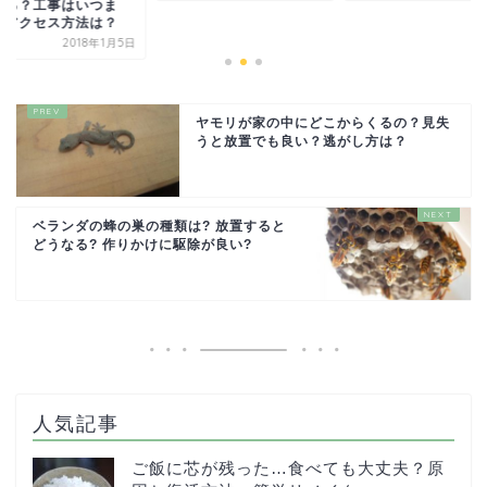
なる？工事はいつま
？アクセス方法は？
2018年1月5日
ヤモリが家の中にどこからくるの？見失
うと放置でも良い？逃がし方は？
ベランダの蜂の巣の種類は? 放置すると
どうなる? 作りかけに駆除が良い?
人気記事
ご飯に芯が残った…食べても大丈夫？原