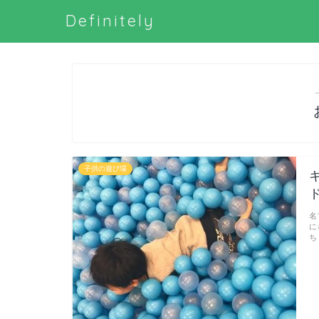
Definitely
子供の遊び場
名
に
ち