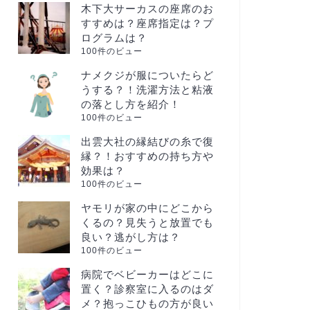
木下大サーカスの座席のお
すすめは？座席指定は？プ
ログラムは？
100件のビュー
ナメクジが服についたらど
うする？！洗濯方法と粘液
の落とし方を紹介！
100件のビュー
出雲大社の縁結びの糸で復
縁？！おすすめの持ち方や
効果は？
100件のビュー
ヤモリが家の中にどこから
くるの？見失うと放置でも
良い？逃がし方は？
100件のビュー
病院でベビーカーはどこに
置く？診察室に入るのはダ
メ？抱っこひもの方が良い