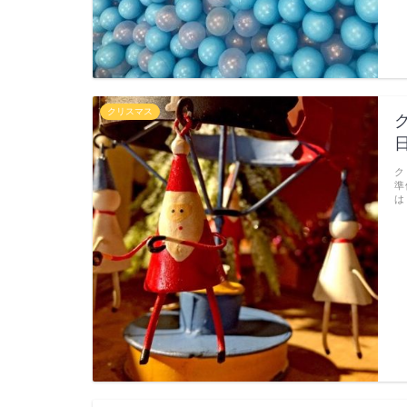
クリスマス
ク
準
は