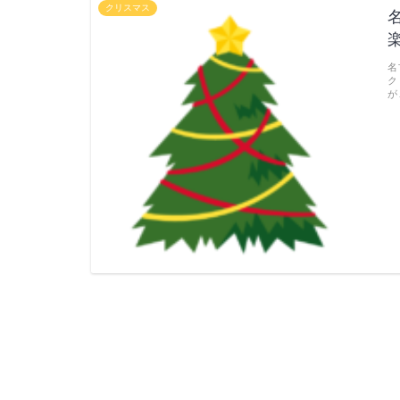
クリスマス
名
ク
が