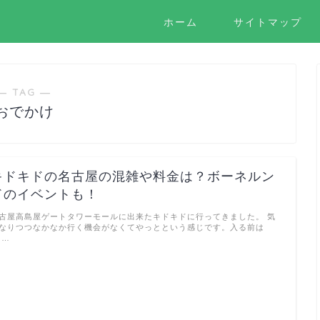
ホーム
サイトマップ
― TAG ―
おでかけ
キドキドの名古屋の混雑や料金は？ボーネルン
ドのイベントも！
古屋高島屋ゲートタワーモールに出来たキドキドに行ってきました。 気
なりつつなかなか行く機会がなくてやっとという感じです。入る前は
 …