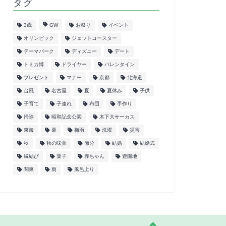
タグ
3歳
GW
お祭り
イベント
オリンピック
ジェットコースター
テーマパーク
ディズニー
デート
トミカ博
ドライヤー
バレンタイン
プレゼント
マナー
京都
北海道
台風
名古屋
夏
夏休み
子供
子育て
子連れ
布団
手作り
掃除
昭和記念公園
木下大サーカス
東海
栗
梅雨
洗濯
災害
秋
秋の味覚
節分
結婚
結婚式
縁結び
菓子
赤ちゃん
遊園地
関東
雨
風呂上り