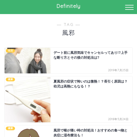
Definitely
― TAG ―
風邪
生活
デート前に風邪気味でキャンセルってあり!?上手
な断り方とその後の対処法は?
2019年7月25日
健康
夏風邪の症状で怖いのは微熱！？長引く原因は？
幼児は高熱にもなる！？
2018年5月24日
健康
風邪で喉が痛い時の対処法！おすすめの食べ物と
炎症に湿布療法も！