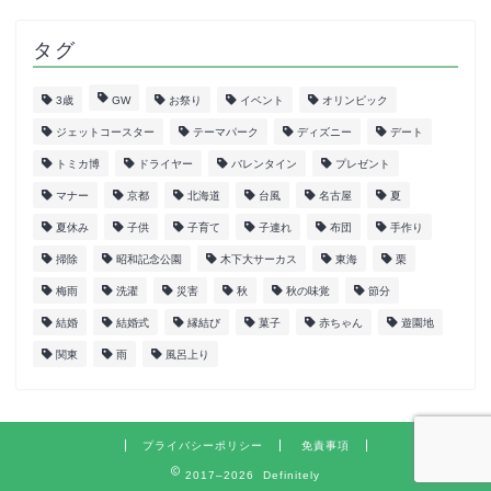
タグ
3歳
GW
お祭り
イベント
オリンピック
ジェットコースター
テーマパーク
ディズニー
デート
トミカ博
ドライヤー
バレンタイン
プレゼント
マナー
京都
北海道
台風
名古屋
夏
夏休み
子供
子育て
子連れ
布団
手作り
掃除
昭和記念公園
木下大サーカス
東海
栗
梅雨
洗濯
災害
秋
秋の味覚
節分
結婚
結婚式
縁結び
菓子
赤ちゃん
遊園地
関東
雨
風呂上り
プライバシーポリシー
免責事項
2017–2026 Definitely