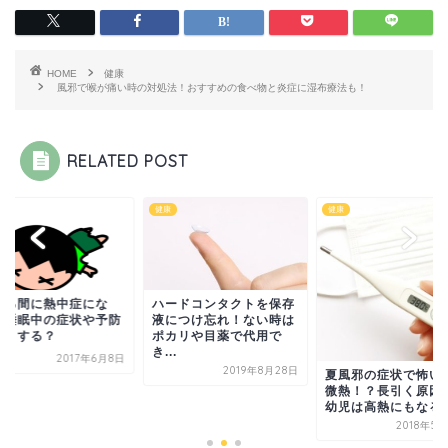
HOME
健康
風邪で喉が痛い時の対処法！おすすめの食べ物と炎症に湿布療法も！
RELATED POST
健康
健康
てる間に熱中症にな
ハードコンタクトを保存
？睡眠中の症状や予防
液につけ忘れ！ない時は
どうする？
ポカリや目薬で代用で
き...
2017年6月8日
2019年8月28日
夏風邪の症状で怖い
微熱！？長引く原因
幼児は高熱にもなる
2018年5