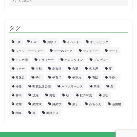
タグ
3歳
GW
お祭り
イベント
オリンピック
ジェットコースター
テーマパーク
ディズニー
デート
トミカ博
ドライヤー
バレンタイン
プレゼント
マナー
京都
北海道
台風
名古屋
夏
夏休み
子供
子育て
子連れ
布団
手作り
掃除
昭和記念公園
木下大サーカス
東海
栗
梅雨
洗濯
災害
秋
秋の味覚
節分
結婚
結婚式
縁結び
菓子
赤ちゃん
遊園地
関東
雨
風呂上り