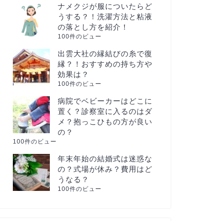
ナメクジが服についたらど
うする？！洗濯方法と粘液
の落とし方を紹介！
100件のビュー
出雲大社の縁結びの糸で復
縁？！おすすめの持ち方や
効果は？
100件のビュー
病院でベビーカーはどこに
置く？診察室に入るのはダ
メ？抱っこひもの方が良い
の？
100件のビュー
年末年始の結婚式は迷惑な
の？式場が休み？費用はど
うなる？
100件のビュー