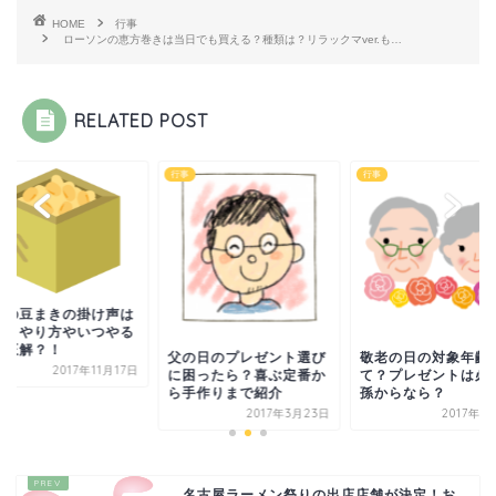
HOME
行事
ローソンの恵方巻きは当日でも買える？種類は？リラックマver.も…
RELATED POST
行事
行事
分の豆まきの掛け声は
？！やり方やいつやる
が正解？！
父の日のプレゼント選び
敬老の日の対象年齢
2017年11月17日
に困ったら？喜ぶ定番か
て？プレゼントは必
ら手作りまで紹介
孫からなら？
2017年3月23日
2017年6
名古屋ラーメン祭りの出店店舗が決定！お