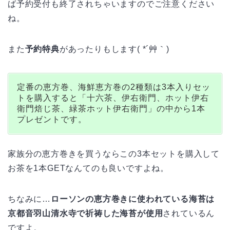
ば予約受付も終了されちゃいますのでご注意ください
ね。
また
予約特典
があったりもします( *´艸｀)
定番の恵方巻、海鮮恵方巻の2種類は3本入りセッ
トを購入すると「十六茶、伊右衛門、ホット伊右
衛門焙じ茶、緑茶ホット伊右衛門」の中から1本
プレゼントです。
家族分の恵方巻きを買うならこの3本セットを購入して
お茶を1本GETなんてのも良いですよね。
ちなみに…
ローソンの恵方巻きに使われている海苔は
京都音羽山清水寺で祈祷した海苔が使用
されているん
ですよ。