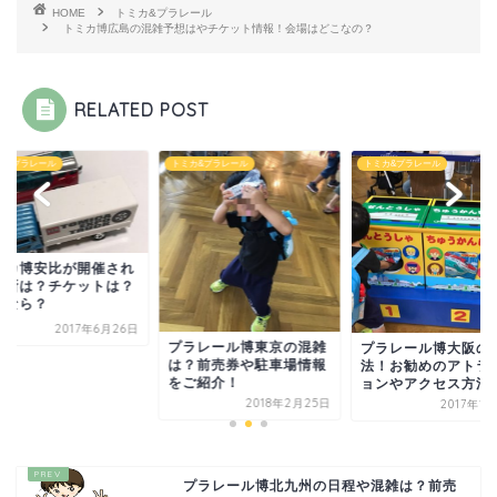
HOME
トミカ&プラレール
トミカ博広島の混雑予想はやチケット情報！会場はどこなの？
RELATED POST
カ&プラレール
トミカ&プラレール
トミカ&プラレール
ミカ博安比が開催され
場所は？チケットは？
泊なら？
2017年6月26日
プラレール博東京の混雑
プラレール博大阪の
は？前売券や駐車場情報
法！お勧めのアトラ
をご紹介！
ョンやアクセス方法
2018年2月25日
2017年1
プラレール博北九州の日程や混雑は？前売