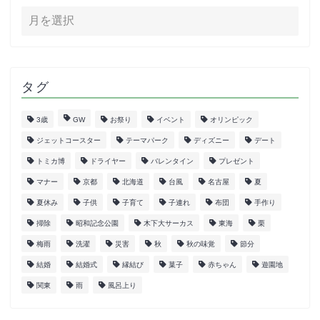
タグ
3歳
GW
お祭り
イベント
オリンピック
ジェットコースター
テーマパーク
ディズニー
デート
トミカ博
ドライヤー
バレンタイン
プレゼント
マナー
京都
北海道
台風
名古屋
夏
夏休み
子供
子育て
子連れ
布団
手作り
掃除
昭和記念公園
木下大サーカス
東海
栗
梅雨
洗濯
災害
秋
秋の味覚
節分
結婚
結婚式
縁結び
菓子
赤ちゃん
遊園地
関東
雨
風呂上り