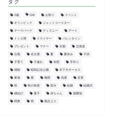
タグ
3歳
GW
お祭り
イベント
オリンピック
ジェットコースター
テーマパーク
ディズニー
デート
トミカ博
ドライヤー
バレンタイン
プレゼント
マナー
京都
北海道
台風
名古屋
夏
夏休み
子供
子育て
子連れ
布団
手作り
掃除
昭和記念公園
木下大サーカス
東海
栗
梅雨
洗濯
災害
秋
秋の味覚
節分
結婚
結婚式
縁結び
菓子
赤ちゃん
遊園地
関東
雨
風呂上り