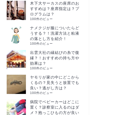
木下大サーカスの座席のお
すすめは？座席指定は？プ
ログラムは？
100件のビュー
ナメクジが服についたらど
うする？！洗濯方法と粘液
の落とし方を紹介！
100件のビュー
出雲大社の縁結びの糸で復
縁？！おすすめの持ち方や
効果は？
100件のビュー
ヤモリが家の中にどこから
くるの？見失うと放置でも
良い？逃がし方は？
100件のビュー
病院でベビーカーはどこに
置く？診察室に入るのはダ
メ？抱っこひもの方が良い