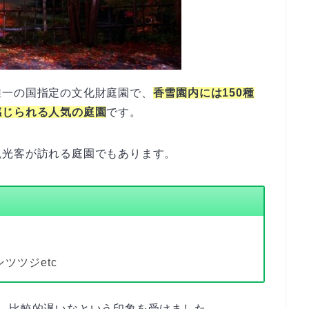
唯一の国指定の文化財庭園で、
香雪園内には150種
感じられる人気の庭園
です。
観光客が訪れる庭園でもあります。
ツツジetc
、比較的遅いなという印象を受けました。