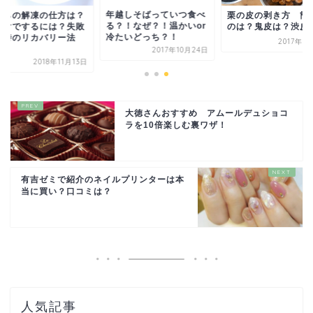
年越しそばっていつ食べ
くらの解凍の仕方は？
栗の皮の剥き方 簡
る？！なぜ？！温かいor
分けでするには？失敗
のは？鬼皮は？渋皮
冷たいどっち？！
た時のリカバリー法
2017年6
.
2017年10月24日
2018年11月13日
大徳さんおすすめ アムールデュショコ
ラを10倍楽しむ裏ワザ！
有吉ゼミで紹介のネイルプリンターは本
当に買い？口コミは？
人気記事