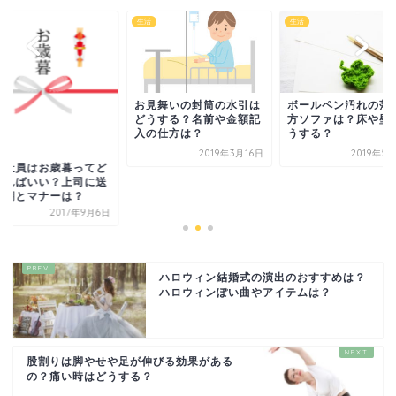
生活
生活
お見舞いの封筒の水引は
ボールペン汚れの落
どうする？名前や金額記
方ソファは？床や壁
入の仕方は？
うする？
2019年3月16日
2019年5
入社員はお歳暮ってど
すればいい？上司に送
時期とマナーは？
2017年9月6日
ハロウィン結婚式の演出のおすすめは？
ハロウィンぽい曲やアイテムは？
股割りは脚やせや足が伸びる効果がある
の？痛い時はどうする？