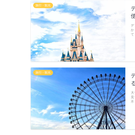
旅行・観光
デ
か
て
旅行・観光
大
見
不