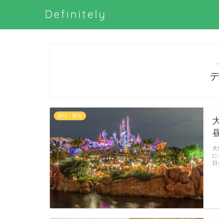
Definitely
旅行・観光
大
に
日