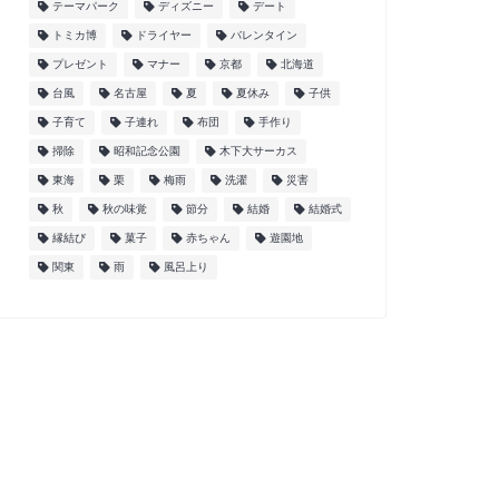
テーマパーク
ディズニー
デート
トミカ博
ドライヤー
バレンタイン
プレゼント
マナー
京都
北海道
台風
名古屋
夏
夏休み
子供
子育て
子連れ
布団
手作り
掃除
昭和記念公園
木下大サーカス
東海
栗
梅雨
洗濯
災害
秋
秋の味覚
節分
結婚
結婚式
縁結び
菓子
赤ちゃん
遊園地
関東
雨
風呂上り