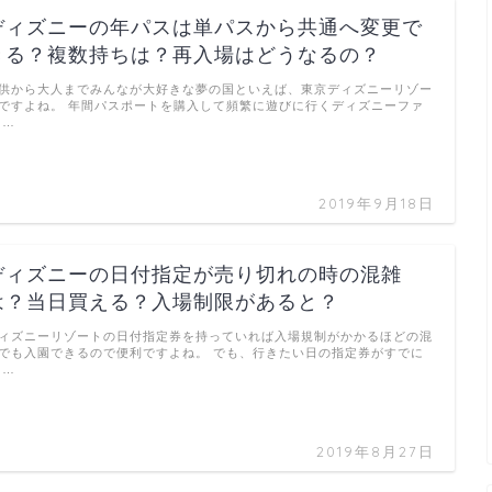
ディズニーの年パスは単パスから共通へ変更で
きる？複数持ちは？再入場はどうなるの？
供から大人までみんなが大好きな夢の国といえば、東京ディズニーリゾー
ですよね。 年間パスポートを購入して頻繁に遊びに行くディズニーファ
 …
2019年9月18日
ディズニーの日付指定が売り切れの時の混雑
は？当日買える？入場制限があると？
ィズニーリゾートの日付指定券を持っていれば入場規制がかかるほどの混
でも入園できるので便利ですよね。 でも、行きたい日の指定券がすでに
 …
2019年8月27日