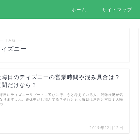
ホーム
サイトマップ
― TAG ―
ディズニー
大晦日のディズニーの営業時間や混み具合は？
昼間だけなら？
晦日にディズニーリゾートに遊びに行こうと考えている人、混雑状況が気
なりますよね。連休中だし混んでる？それとも大晦日は意外と穴場？大晦
の …
2019年12月12日