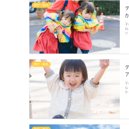
旅行・観光
子
ね
り
旅行・観光
子
な
か