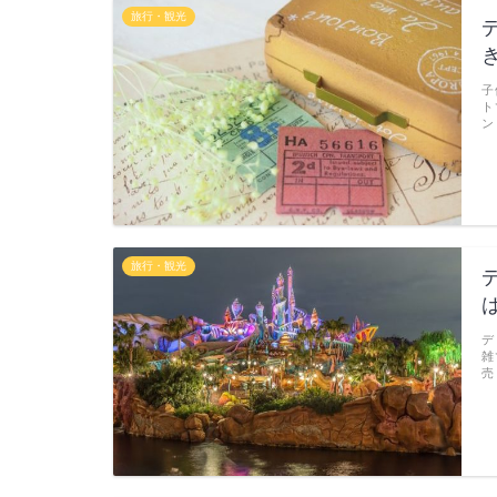
旅行・観光
子
ト
ン
旅行・観光
デ
雑
売