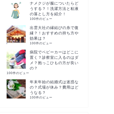
ナメクジが服についたらど
うする？！洗濯方法と粘液
の落とし方を紹介！
100件のビュー
出雲大社の縁結びの糸で復
縁？！おすすめの持ち方や
効果は？
100件のビュー
病院でベビーカーはどこに
置く？診察室に入るのはダ
メ？抱っこひもの方が良い
の？
100件のビュー
年末年始の結婚式は迷惑な
の？式場が休み？費用はど
うなる？
100件のビュー