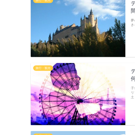
旅行・観光
夢
き
旅行・観光
子
リ
土