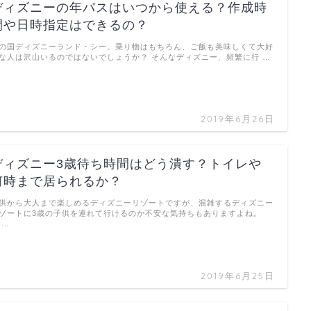
ディズニーの年パスはいつから使える？作成時
間や日時指定はできるの？
の国ディズニーランド・シー。乗り物はもちろん、ご飯も美味しくて大好
な人は沢山いるのではないでしょうか？ そんなディズニー、頻繁に行 …
2019年6月26日
ディズニー3歳待ち時間はどう潰す？トイレや
何時まで居られるか？
供から大人まで楽しめるディズニーリゾートですが、混雑するディズニー
ゾートに3歳の子供を連れて行けるのか不安な気持ちもありますよね。
 …
2019年6月25日