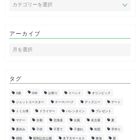
アーカイブ
タグ
3歳
GW
お祭り
イベント
オリンピック
ジェットコースター
テーマパーク
ディズニー
デート
トミカ博
ドライヤー
バレンタイン
プレゼント
マナー
京都
北海道
台風
名古屋
夏
夏休み
子供
子育て
子連れ
布団
手作り
掃除
昭和記念公園
木下大サーカス
東海
栗