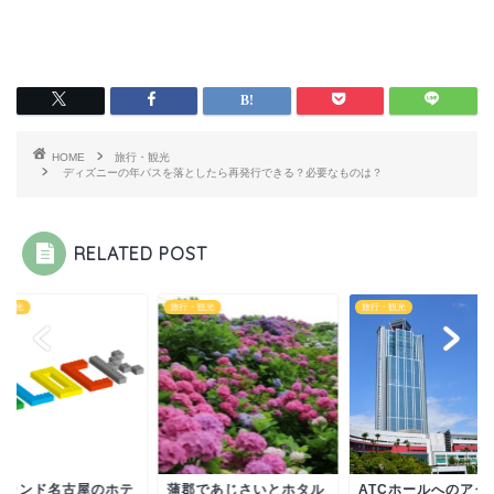
HOME
旅行・観光
ディズニーの年パスを落としたら再発行できる？必要なものは？
RELATED POST
・観光
旅行・観光
旅行・観光
ATCホールへのアク
ゴランド名古屋のホテ
蒲郡であじさいとホタル