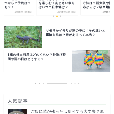
方法は？新大阪や関
はいつから？予約は？
を楽しむ！あじさい祭り
港からは？駐車場は
族館も？！
はいつ？駐車場は？
2018年
2018年1月8日
2018年3月11日
ヤモリかイモリが家の中に！その違いと
駆除方法は？毒があるって本当？
1歳の外出頻度はどのくらい？外遊び時
間や雨の日はどうする？
人気記事
ご飯に芯が残った…食べても大丈夫？原