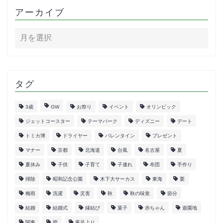
アーカイブ
タグ
3歳
GW
お祭り
イベント
オリンピック
ジェットコースター
テーマパーク
ディズニー
デート
トミカ博
ドライヤー
バレンタイン
プレゼント
マナー
京都
北海道
台風
名古屋
夏
夏休み
子供
子育て
子連れ
布団
手作り
掃除
昭和記念公園
木下大サーカス
東海
栗
梅雨
洗濯
災害
秋
秋の味覚
節分
結婚
結婚式
縁結び
菓子
赤ちゃん
遊園地
関東
雨
風呂上り