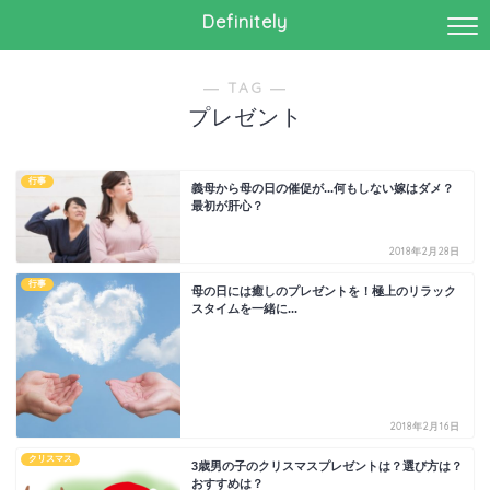
Definitely
― TAG ―
プレゼント
行事
義母から母の日の催促が...何もしない嫁はダメ？
最初が肝心？
2018年2月28日
行事
母の日には癒しのプレゼントを！極上のリラック
スタイムを一緒に...
2018年2月16日
クリスマス
3歳男の子のクリスマスプレゼントは？選び方は？
おすすめは？