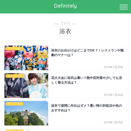
Definitely
― TAG ―
浴衣
ファッション
浴衣のお出かけはどこまでOK？！レストランや観
劇のマナーは？
2019年7月29日
ファッション
花火大会に浴衣は暑い？熱中症対策や少しでも涼
しく着る方法は？
2019年7月29日
ファッション
浴衣で昼間に外出はダメ？暑い時の対処法や色の
おすすめは？
2019年7月29日