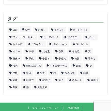
タグ
3歳
GW
お祭り
イベント
オリンピック
ジェットコースター
テーマパーク
ディズニー
デート
トミカ博
ドライヤー
バレンタイン
プレゼント
マナー
京都
北海道
台風
名古屋
夏
夏休み
子供
子育て
子連れ
布団
手作り
掃除
昭和記念公園
木下大サーカス
東海
栗
梅雨
洗濯
災害
秋
秋の味覚
節分
結婚
結婚式
縁結び
菓子
赤ちゃん
遊園地
関東
雨
風呂上り
プライバシーポリシー
免責事項