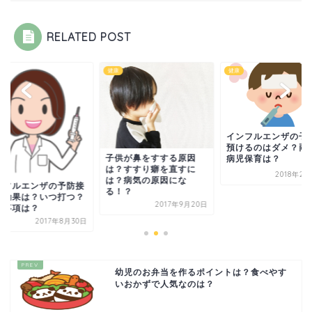
RELATED POST
健康
健康
インフルエンザの子
預けるのはダメ？両
子供が鼻をすする原因
病児保育は？
は？すすり癖を直すに
2018年2
は？病気の原因にな
ンフルエンザの予防接
る！？
の効果は？いつ打つ？
2017年9月20日
意事項は？
2017年8月30日
幼児のお弁当を作るポイントは？食べやす
いおかずで人気なのは？