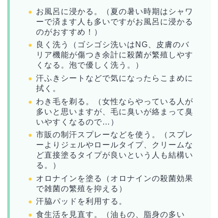
お風呂に浸かる。（夏の暑い時期はシャワ
ーで済ます人も多いですがお風呂に浸かる
のがおすすめ！）
良く洗う（ゴシゴシ洗いはNG、皮膚のバ
リア機能が傷つき余計に殺菌が繁殖しやす
くなる。泡で優しく洗う。）
汗ふきシートなどで気になったらこまめに
拭く。
わき毛を剃る。（女性ならやっている人が
多いと思いますが、毛に臭いが絡まって臭
いやすくなるので…）
市販の制汗スプレーなどを使う。（スプレ
ーよりジェルやロールタイプ、クリームな
ど直接塗るタイプが良いという人も結構い
る。）
オロナインを塗る（オロナインの殺菌効果
で雑菌の繁殖を抑える）
汗脇パッドを利用する。
食生活を見直す。（油もの、脂身の多い