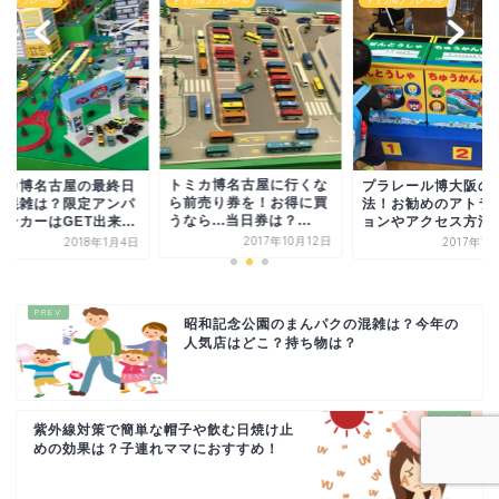
カ&プラレール
トミカ&プラレール
トミカ&プラレール
トミカ博名古屋に行くな
ミカ博名古屋の最終日
プラレール博大阪の
ら前売り券を！お得に買
！混雑は？限定アンパ
法！お勧めのアトラ
うなら...当日券は？...
ンカーはGET出来...
ョンやアクセス方法
2017年10月12日
2018年1月4日
2017年1
昭和記念公園のまんパクの混雑は？今年の
人気店はどこ？持ち物は？
紫外線対策で簡単な帽子や飲む日焼け止
めの効果は？子連れママにおすすめ！