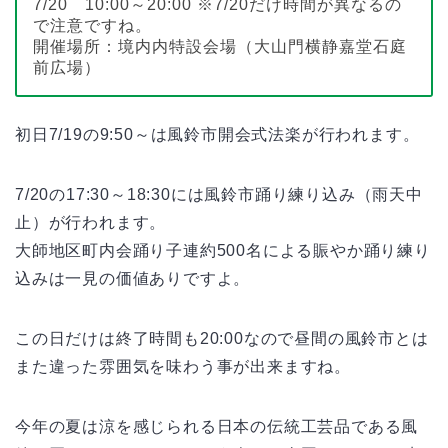
7/20 10:00～20:00 ※7/20だけ時間が異なるの
で注意ですね。
開催場所：境内内特設会場（大山門横静嘉堂石庭
前広場）
初日7/19の9:50～は風鈴市開会式法楽が行われます。
7/20の17:30～18:30には風鈴市踊り練り込み（雨天中
止）が行われます。
大師地区町内会踊り子連約500名による賑やか踊り練り
込みは一見の価値ありですよ。
この日だけは終了時間も20:00なので昼間の風鈴市とは
また違った雰囲気を味わう事が出来ますね。
今年の夏は涼を感じられる日本の伝統工芸品である風