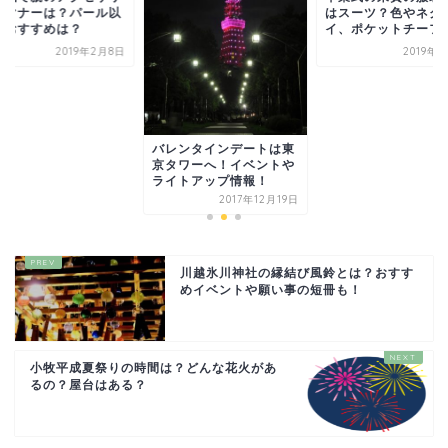
のマナーは？パール以
はスーツ？色やネク
のおすすめは？
イ、ポケットチーフ
2019年2月8日
2019年
バレンタインデートは東
京タワーへ！イベントや
ライトアップ情報！
2017年12月19日
川越氷川神社の縁結び風鈴とは？おすす
めイベントや願い事の短冊も！
小牧平成夏祭りの時間は？どんな花火があ
るの？屋台はある？