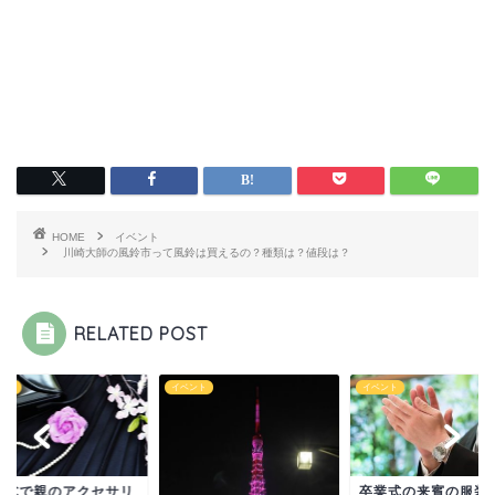
HOME
イベント
川崎大師の風鈴市って風鈴は買えるの？種類は？値段は？
RELATED POST
ント
イベント
イベント
業式で親のアクセサリ
卒業式の来賓の服装