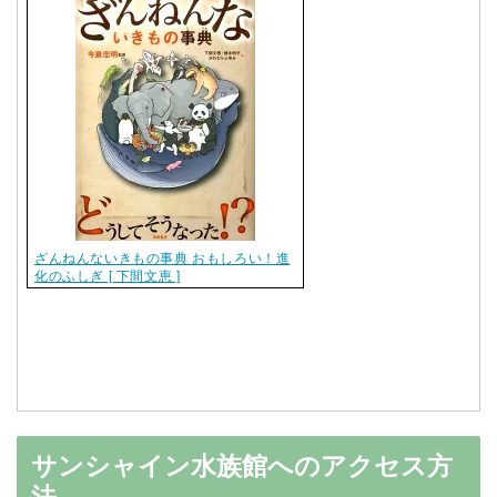
ざんねんないきもの事典 おもしろい！進
化のふしぎ [ 下間文恵 ]
サンシャイン水族館へのアクセス方