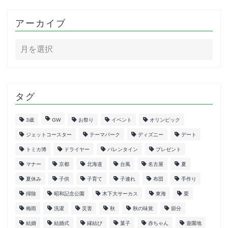
アーカイブ
タグ
3歳
GW
お祭り
イベント
オリンピック
ジェットコースター
テーマパーク
ディズニー
デート
トミカ博
ドライヤー
バレンタイン
プレゼント
マナー
京都
北海道
台風
名古屋
夏
夏休み
子供
子育て
子連れ
布団
手作り
掃除
昭和記念公園
木下大サーカス
東海
栗
梅雨
洗濯
災害
秋
秋の味覚
節分
結婚
結婚式
縁結び
菓子
赤ちゃん
遊園地