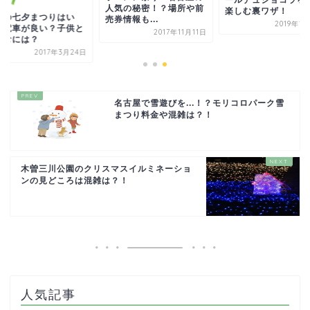
人気の秘密！？場所や前
楽しむ裏ワザ！
宮の七夕まつりはい
売券情報も...
2019年1
？電車が良い？子供と
2017年11月11日
しむには？
2017年3月24日
名古屋で雪遊びを...！？モリコロパーク雪
まつり料金や混雑は？！
木曽三川公園のクリスマスイルミネーショ
ンの見どころは混雑は？！
人気記事