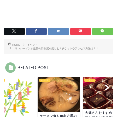
HOME
イベント
サンシャイン水族館の特別展を楽しむ！チケットやアクセス方法は？！
RELATED POST
ント
イベント
イベント
大徳さんおすすめ 
ラーメン祭りin名古屋の
ールデュショコラを1