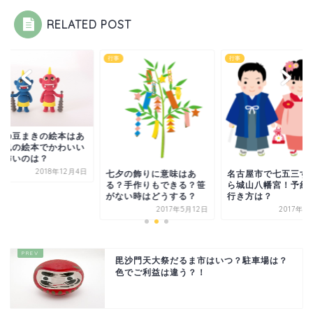
RELATED POST
行事
行事
分の豆まきの絵本はあ
？鬼の絵本でかわいい
や怖いのは？
2018年12月4日
七夕の飾りに意味はあ
名古屋市で七五三す
る？手作りもできる？笹
ら城山八幡宮！予約
がない時はどうする？
行き方は？
2017年5月12日
2017年8
毘沙門天大祭だるま市はいつ？駐車場は？
色でご利益は違う？！