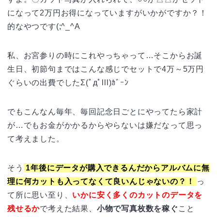
になって2万円お得になっていますがいかがですか？！
的なやつです(;^_^A
私、お宮参りの時にこれやっちゃって…そこからお誕
生日、初節句まではこんな感じでセットで4万～5万円
ぐらいの出費でしたΣ(ﾟдﾟlll)ｶﾞｰﾝ
でもこんなん毎年、毎回記念日ごとにやってたら家計
が…でもお金がかかるからやらないは嫌だなって思っ
て考えました。
そう
1年後にデータが購入できるんだからアルバムに無
理に何カットも入ってなくて良いんじゃないの？！
っ
て所に思い至り、
いかに安く多くのカットのデータを
残せるか
で考えた結果、
小物で写真枚数を稼ぐ
こと