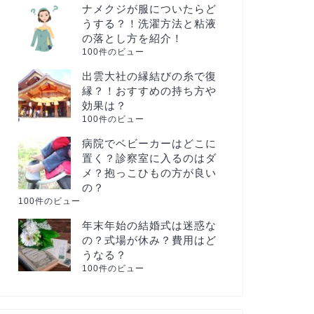
ナメクジが服についたらど
うする？！洗濯方法と粘液
の落とし方を紹介！
100件のビュー
出雲大社の縁結びの糸で復
縁？！おすすめの持ち方や
効果は？
100件のビュー
病院でベビーカーはどこに
置く？診察室に入るのはダ
メ？抱っこひもの方が良い
の？
100件のビュー
年末年始の結婚式は迷惑な
の？式場が休み？費用はど
うなる？
100件のビュー