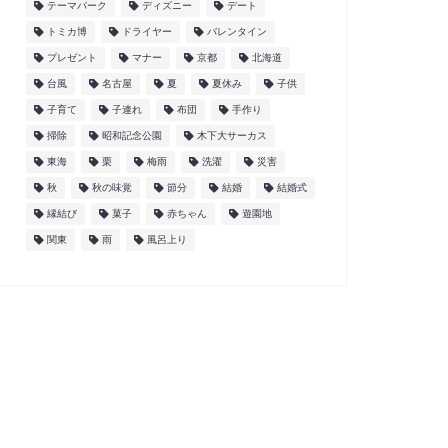
テーマパーク
ディズニー
デート
トミカ博
ドライヤー
バレンタイン
プレゼント
マナー
京都
北海道
台風
名古屋
夏
夏休み
子供
子育て
子連れ
布団
手作り
掃除
昭和記念公園
木下大サーカス
東海
栗
梅雨
洗濯
災害
秋
秋の味覚
節分
結婚
結婚式
縁結び
菓子
赤ちゃん
遊園地
関東
雨
風呂上り