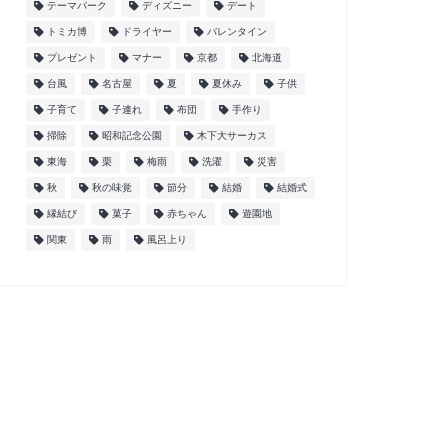
テーマパーク
ディズニー
デート
トミカ博
ドライヤー
バレンタイン
プレゼント
マナー
京都
北海道
台風
名古屋
夏
夏休み
子供
子育て
子連れ
布団
手作り
掃除
昭和記念公園
木下大サーカス
東海
栗
梅雨
洗濯
災害
秋
秋の味覚
節分
結婚
結婚式
縁結び
菓子
赤ちゃん
遊園地
関東
雨
風呂上り