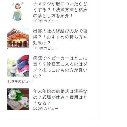
ナメクジが服についたらど
うする？！洗濯方法と粘液
の落とし方を紹介！
100件のビュー
出雲大社の縁結びの糸で復
縁？！おすすめの持ち方や
効果は？
100件のビュー
病院でベビーカーはどこに
置く？診察室に入るのはダ
メ？抱っこひもの方が良い
の？
100件のビュー
年末年始の結婚式は迷惑な
の？式場が休み？費用はど
うなる？
100件のビュー