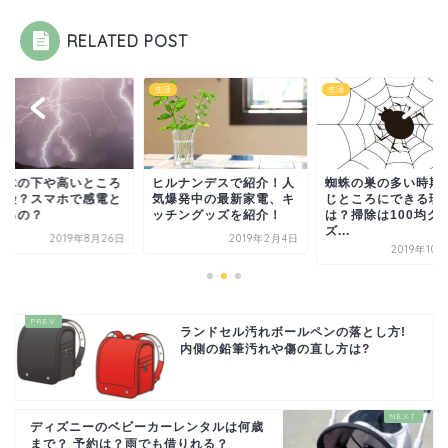
RELATED POST
生活
生活
で木の下や高いところ
ヒルナンデスで紹介！人
蜘蛛の巣の多い時期
危険？スマホで感電と
気爆発中の最新家電、キ
じところにできる理
あるの？
ッチングッズを紹介！
は？掃除は100均グ
ズ...
2019年8月26日
2019年2月4日
2019年10
ランドセル汚れボールペンの落とし方!
内側の鉛筆汚れや傷の直し方は?
ディズニーのベビーカーレンタルは何歳
まで？ 予約は？雨でも借りれる？