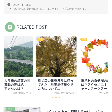
HOME
紅葉
徳川園の紅葉の時期や見ごろは？ライトアップの時間や混雑は？
RELATED POST
紅葉
紅葉
重の大吊橋の紅葉の見
祖父江の銀杏祭りに行っ
王滝村の自然湖の紅
は？震動の滝は絶
てきた！駐車場情報や見
は？アクセスは？ネ
！？アクセスは？
ごろについて...
ャーカヌーツアーも
2017年8月31日
2017年11月24日
2017年9
コインロッカーに期限と処分はいつされ