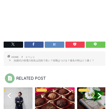
HOME
イベント
結婚式の祝電の宛名は旧姓で良い？役職はつける？連名の時はどう書く？
RELATED POST
ント
イベント
イベント