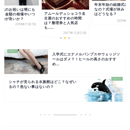
年末年始の結婚式は
なの？式場が休み？
人式のお祝いは甥にも
アムールデュショコラ名
はどうなる？
す？金額の相場やいつ
古屋のおすすめの時間
すのが良いか？
2019年
は？整理券と人気店
2018年11月7日
も.....
2017年12月21日
入学式にエナメルパンプスやウェッジソ
ールはダメ？！ヒールの高さのおすす
め...
シャチが見られる水族館はどこ？なぜい
るの？危ない事はないの？