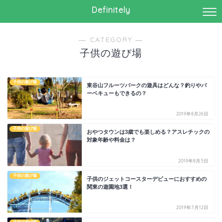
Definitely
― CATEGORY ―
子供の遊び場
子供の遊び場
東谷山フルーツパークの遊具はどんな？釣りやバ
ーベキューもできるの？
2019年8月26日
子供の遊び場
おやつタウンは3歳でも楽しめる？アスレチックの
対象年齢や料金は？
2019年8月5日
子供の遊び場
子供のジェットコースターデビューにおすすめの
関東の遊園地3選！
2019年7月12日