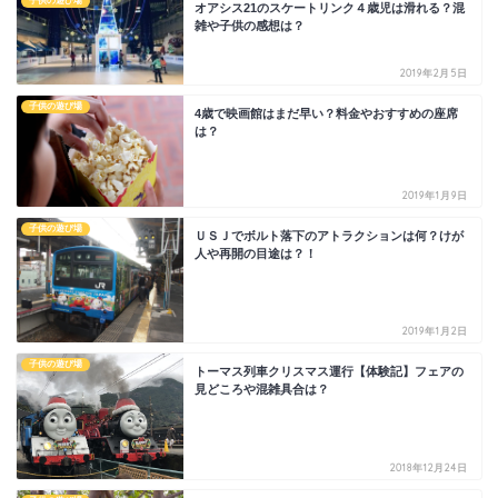
子供の遊び場
オアシス21のスケートリンク４歳児は滑れる？混
雑や子供の感想は？
2019年2月5日
子供の遊び場
4歳で映画館はまだ早い？料金やおすすめの座席
は？
2019年1月9日
子供の遊び場
ＵＳＪでボルト落下のアトラクションは何？けが
人や再開の目途は？！
2019年1月2日
子供の遊び場
トーマス列車クリスマス運行【体験記】フェアの
見どころや混雑具合は？
2018年12月24日