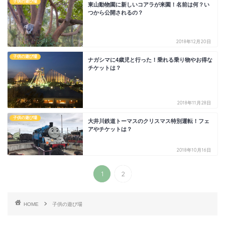
子供の遊び場
東山動物園に新しいコアラが来園！名前は何？い
つから公開されるの？
2018年12月20日
子供の遊び場
ナガシマに4歳児と行った！乗れる乗り物やお得な
チケットは？
2018年11月28日
子供の遊び場
大井川鉄道トーマスのクリスマス特別運転！フェ
アやチケットは？
2018年10月16日
1
2
HOME
子供の遊び場