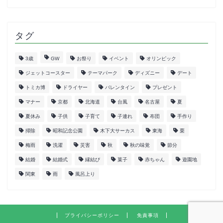
タグ
3歳
GW
お祭り
イベント
オリンピック
ジェットコースター
テーマパーク
ディズニー
デート
トミカ博
ドライヤー
バレンタイン
プレゼント
マナー
京都
北海道
台風
名古屋
夏
夏休み
子供
子育て
子連れ
布団
手作り
掃除
昭和記念公園
木下大サーカス
東海
栗
梅雨
洗濯
災害
秋
秋の味覚
節分
結婚
結婚式
縁結び
菓子
赤ちゃん
遊園地
関東
雨
風呂上り
プライバシーポリシー
免責事項