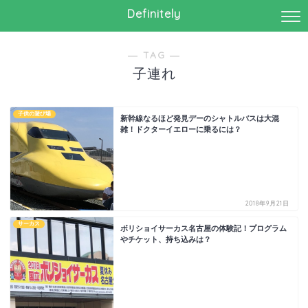
Definitely
― TAG ―
子連れ
子供の遊び場
新幹線なるほど発見デーのシャトルバスは大混
雑！ドクターイエローに乗るには？
2018年9月21日
サーカス
ボリショイサーカス名古屋の体験記！プログラム
やチケット、持ち込みは？