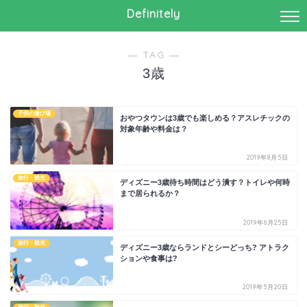
Definitely
― TAG ―
3歳
子供の遊び場
おやつタウンは3歳でも楽しめる？アスレチックの
対象年齢や料金は？
2019年8月5日
旅行・観光
ディズニー3歳待ち時間はどう潰す？トイレや何時
まで居られるか？
2019年6月25日
旅行・観光
ディズニー3歳ならランドとシーどっち? アトラク
ションや食事は?
2019年5月20日