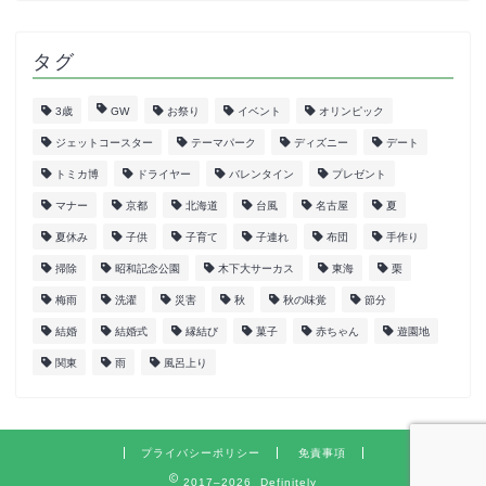
タグ
3歳
GW
お祭り
イベント
オリンピック
ジェットコースター
テーマパーク
ディズニー
デート
トミカ博
ドライヤー
バレンタイン
プレゼント
マナー
京都
北海道
台風
名古屋
夏
夏休み
子供
子育て
子連れ
布団
手作り
掃除
昭和記念公園
木下大サーカス
東海
栗
梅雨
洗濯
災害
秋
秋の味覚
節分
結婚
結婚式
縁結び
菓子
赤ちゃん
遊園地
関東
雨
風呂上り
プライバシーポリシー
免責事項
2017–2026 Definitely