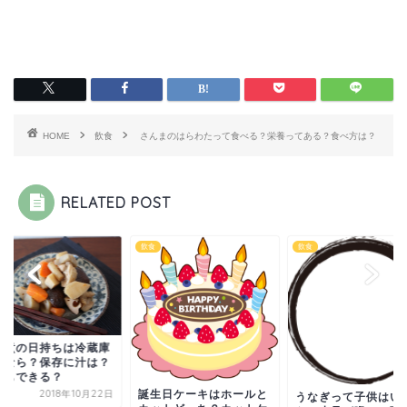
HOME
飲食
さんまのはらわたって食べる？栄養ってある？食べ方は？
RELATED POST
飲食
飲食
前煮の日持ちは冷蔵庫
存なら？保存に汁は？
凍もできる？
誕生日ケーキはホールと
2018年10月22日
うなぎって子供はい