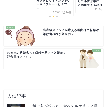
カットどっち？カットケ
ら？小骨が喉に...丑
ーキにプレートは？プ
に代用できるのは？
レ...
2017年4
2018年2月26日
出産後顔にシミが増える理由は？乾燥対
策は食べ物が効果的？
お彼岸の結婚式って縁起が悪い？入籍は？
記念日はどっち？
人気記事
ご飯に芯が残った…食べても大丈夫？原