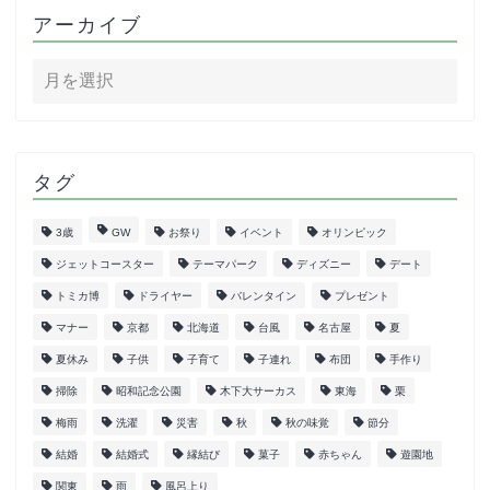
アーカイブ
タグ
3歳
GW
お祭り
イベント
オリンピック
ジェットコースター
テーマパーク
ディズニー
デート
トミカ博
ドライヤー
バレンタイン
プレゼント
マナー
京都
北海道
台風
名古屋
夏
夏休み
子供
子育て
子連れ
布団
手作り
掃除
昭和記念公園
木下大サーカス
東海
栗
梅雨
洗濯
災害
秋
秋の味覚
節分
結婚
結婚式
縁結び
菓子
赤ちゃん
遊園地
関東
雨
風呂上り